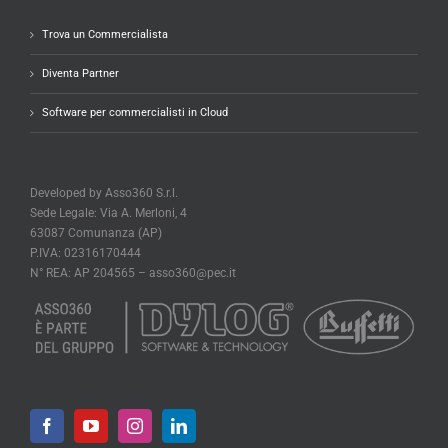
Trova un Commercialista
Diventa Partner
Software per commercialisti in Cloud
Developed by Asso360 S.r.l.
Sede Legale: Via A. Merloni, 4
63087 Comunanza (AP)
P.IVA: 02316170444
N° REA: AP 204565 –
asso360@pec.it