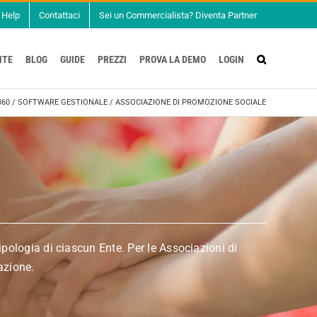
Help
Contattaci
Sei un Commercialista? Diventa Partner
NTE
BLOG
GUIDE
PREZZI
PROVA LA DEMO
LOGIN
360
/
SOFTWARE GESTIONALE
/
ASSOCIAZIONE DI PROMOZIONE SOCIALE
pologia di ciascun Ente. Per le Associazioni di
azione.