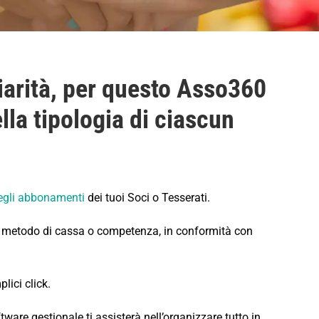
iarità, per questo Asso360
lla tipologia di ciascun
egli abbonamenti
dei tuoi Soci o Tesserati.
 al metodo di cassa o competenza, in conformità con
lici click.
tware gestionale ti assisterà nell’organizzare tutto in