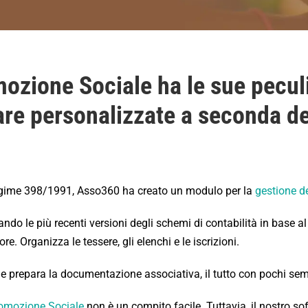
ozione Sociale ha le sue pecul
are personalizzate a seconda de
egime 398/1991, Asso360 ha creato un modulo per la
gestione d
ando le più recenti versioni degli schemi di contabilità in base
. Organizza le tessere, gli elenchi e le iscrizioni.
e prepara la documentazione associativa, il tutto con pochi semp
romozione Sociale
non è un compito facile. Tuttavia, il nostro sof