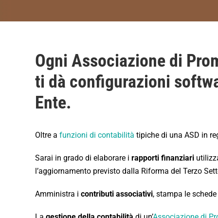
Ogni Associazione di Prom
ti dà configurazioni softw
Ente.
Oltre a
funzioni di contabilità
tipiche di una ASD in r
Sarai in grado di elaborare i
rapporti finanziari
utilizz
l’aggiornamento previsto dalla Riforma del Terzo Settore
Amministra i
contributi associativi
, stampa le schede 
La
gestione della contabilità
di un’
Associazione di P