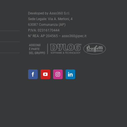
Developed by Asso360 S.r.l.
Sede Legale: Via A. Merloni, 4
63087 Comunanza (AP)
P.IVA: 02316170444
N° REA: AP 204565 –
asso360@pec.it