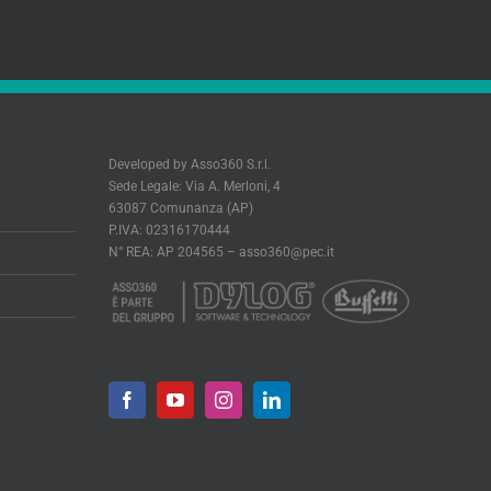
Developed by Asso360 S.r.l.
Sede Legale: Via A. Merloni, 4
63087 Comunanza (AP)
P.IVA: 02316170444
N° REA: AP 204565 –
asso360@pec.it