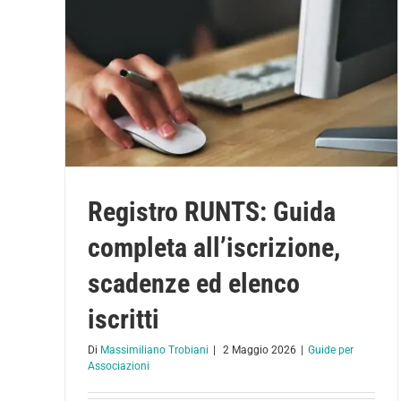
Registro RUNTS: Guida
completa all’iscrizione,
scadenze ed elenco
iscritti
Di
Massimiliano Trobiani
|
2 Maggio 2026
|
Guide per
Associazioni