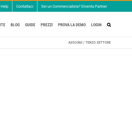
Help
Contattaci
Sei un Commercialista? Diventa Partner
NTE
BLOG
GUIDE
PREZZI
PROVA LA DEMO
LOGIN
ASSO360
/
TERZO SETTORE