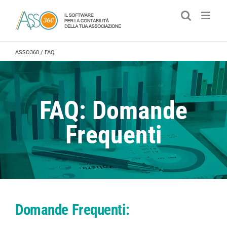
Salta
al
contenuto
ASSO360
/
FAQ
FAQ: Domande
Frequenti
Domande Frequenti: