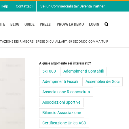
Help
Contattaci
Sei un Commercialista? Diventa Partner
NTE
BLOG
GUIDE
PREZZI
PROVA LA DEMO
LOGIN
AZIONE DEI RIMBORSI SPESE DI CUI ALL’ART. 69 SECONDO COMMA TUIR
A quale argomento sei interessato?
5x1000
Adempimenti Contabili
Adempimenti Fiscali
Assemblea dei Soci
Associazione Riconosciuta
Associazioni Sportive
Bilancio Associazione
Certificazione Unica ASD