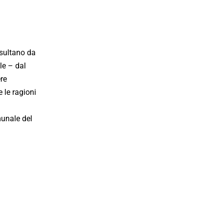
isultano da
le – dal
ere
 le ragioni
munale del