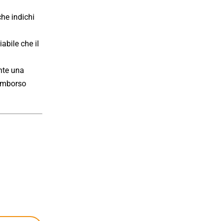
che indichi
abile che il
nte una
rimborso