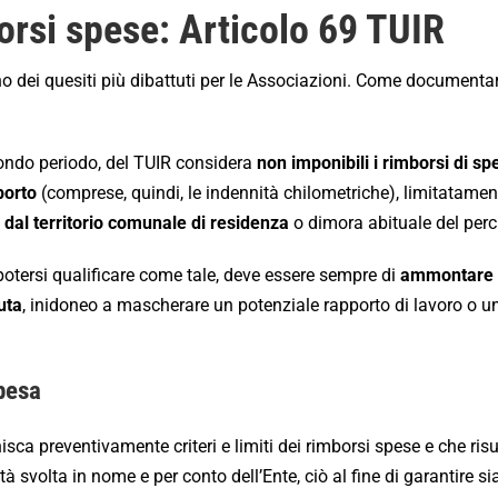
rsi spese: Articolo 69 TUIR
no dei quesiti più dibattuti per le Associazioni. Come documentar
condo periodo, del TUIR considera
non imponibili i rimborsi di sp
porto
(comprese, quindi, le indennità chilometriche), limitatamen
i dal territorio comunale di residenza
o dimora abituale del perc
potersi qualificare come tale, deve essere sempre di
ammontare 
nuta
, inidoneo a mascherare un potenziale rapporto di lavoro o u
spesa
nisca preventivamente criteri e limiti dei rimborsi spese e che risu
à svolta in nome e per conto dell’Ente, ciò al fine di garantire si