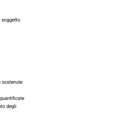
el soggetto
o sostenute
quantificate
nto degli