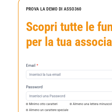
PROVA LA DEMO DI ASSO360
Scopri tutte le fu
per la tua associ
Richiesta
Email
*
Demo
2023
Password
Minimo otto caratteri
Almeno una lettera minusco
Almeno un carattere speciale