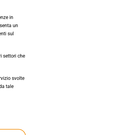
enze in
esenta un
nti sul
i settori che
vizio svolte
da tale