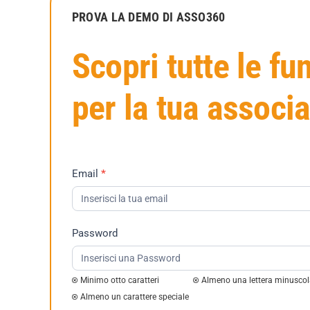
PROVA LA DEMO DI ASSO360
Scopri tutte le fu
per la tua associ
Richiesta
Email
*
Demo
2023
Password
Minimo otto caratteri
Almeno una lettera minusco
Almeno un carattere speciale