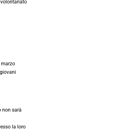
 volontariato
i marzo
 giovani
to non sarà
resso la loro