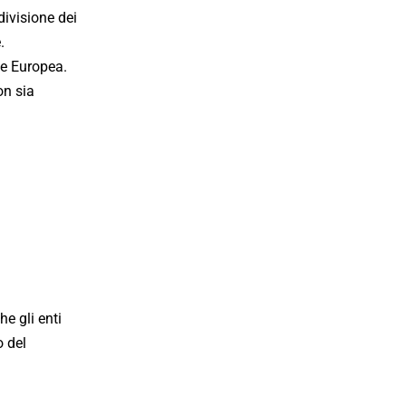
divisione dei
.
ne Europea.
on sia
e gli enti
o del