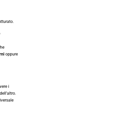
tturato.
e
he
rni
oppure
vere i
ell’altro.
iversale