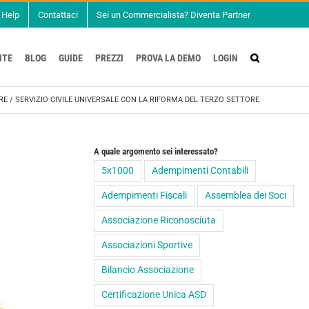
Help
Contattaci
Sei un Commercialista? Diventa Partner
NTE
BLOG
GUIDE
PREZZI
PROVA LA DEMO
LOGIN
RE
/
SERVIZIO CIVILE UNIVERSALE CON LA RIFORMA DEL TERZO SETTORE
A quale argomento sei interessato?
5x1000
Adempimenti Contabili
Adempimenti Fiscali
Assemblea dei Soci
Associazione Riconosciuta
Associazioni Sportive
Bilancio Associazione
Certificazione Unica ASD