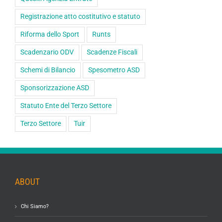
Registrazione atto costitutivo e statuto
Riforma dello Sport
Runts
Scadenzario ODV
Scadenze Fiscali
Schemi di Bilancio
Spesometro ASD
Sponsorizzazione ASD
Statuto Ente del Terzo Settore
Terzo Settore
Tuir
ABOUT
Chi Siamo?