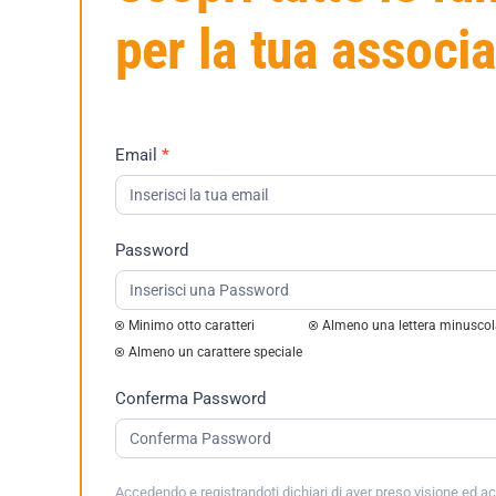
per la tua associ
Richiesta
Email
*
Demo
2023
Password
Minimo otto caratteri
Almeno una lettera minusco
Almeno un carattere speciale
Conferma Password
Accedendo e registrandoti dichiari di aver preso visione ed ac