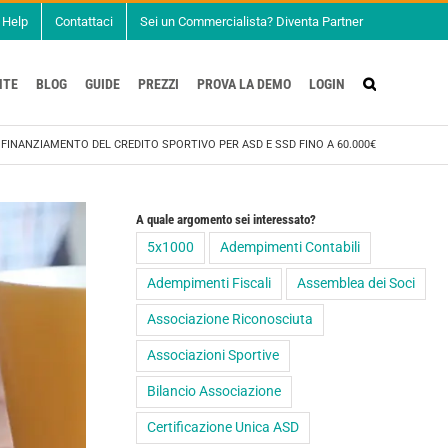
Help
Contattaci
Sei un Commercialista? Diventa Partner
NTE
BLOG
GUIDE
PREZZI
PROVA LA DEMO
LOGIN
/
FINANZIAMENTO DEL CREDITO SPORTIVO PER ASD E SSD FINO A 60.000€
A quale argomento sei interessato?
5x1000
Adempimenti Contabili
Adempimenti Fiscali
Assemblea dei Soci
Associazione Riconosciuta
Associazioni Sportive
Bilancio Associazione
Certificazione Unica ASD