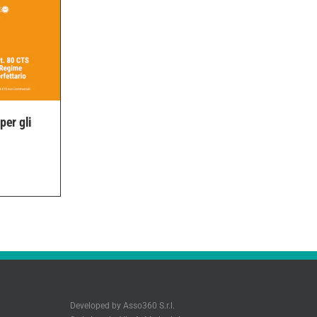
per gli
Developed by Asso360 S.r.l.