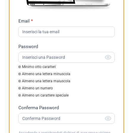
Richiesta
Email
*
Demo
2023
Password
Minimo otto caratteri
Almeno una lettera minuscola
Almeno una lettera maiuscola
Almeno un numero
Almeno un carattere speciale
Conferma Password
Accedendo e registrandoti dichiari di aver preso visione