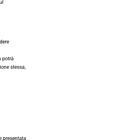
ul
edere
n potrà
zione stessa,
re presentata