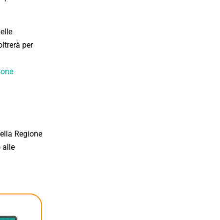
elle
oltrerà per
sone
Nella Regione
 alle