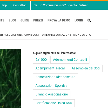
Help
Contattaci
Sei un Commercialista? Diventa Partner
NTE
BLOG
GUIDE
PREZZI
PROVA LA DEMO
LOGIN
ER ASSOCIAZIONI
/
COME COSTITUIRE UN’ASSOCIAZIONE RICONOSCIUTA
A quale argomento sei interessato?
5x1000
Adempimenti Contabili
Adempimenti Fiscali
Assemblea dei Soci
Associazione Riconosciuta
Associazioni Sportive
Bilancio Associazione
Certificazione Unica ASD