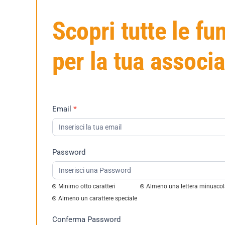
Scopri tutte le fu
per la tua associ
Richiesta
Email
*
Demo
2023
Password
Minimo otto caratteri
Almeno una lettera minusco
Almeno un carattere speciale
Conferma Password