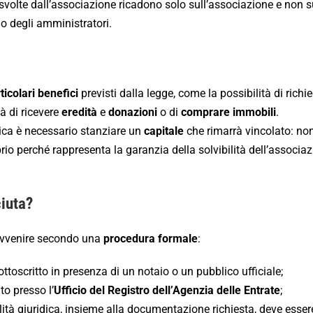
 svolte dall’associazione ricadono solo sull’associazione e non s
o degli amministratori.
ticolari benefici
previsti dalla legge, come la possibilità di richi
tà di ricevere
eredità
e
donazioni
o di
comprare immobili
.
dica è necessario stanziare un
capitale
che rimarrà vincolato: no
prio perché rappresenta la garanzia della solvibilità dell’associa
iuta?
avvenire secondo una
procedura formale
:
sottoscritto in presenza di un notaio o un pubblico ufficiale;
to presso l’
Ufficio del Registro dell’Agenzia delle Entrate
;
lità giuridica, insieme alla documentazione richiesta, deve esse