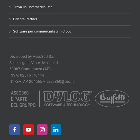
Trova un Commercialista
Diventa Partner
Software per commercialisti in Cloud
Developed by Asso360 S.r.l.
Sede Legale: Via A. Merloni, 4
63087 Comunanza (AP)
P.IVA: 02316170444
N° REA: AP 204565 –
asso360@pec.it