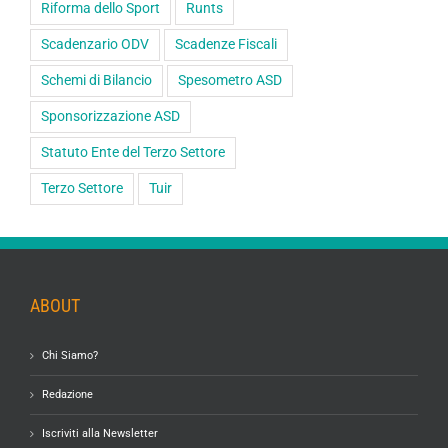
Riforma dello Sport
Runts
Scadenzario ODV
Scadenze Fiscali
Schemi di Bilancio
Spesometro ASD
Sponsorizzazione ASD
Statuto Ente del Terzo Settore
Terzo Settore
Tuir
ABOUT
Chi Siamo?
Redazione
Iscriviti alla Newsletter