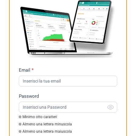
Richiesta
Email
*
Demo
2023
Password
Minimo otto caratteri
Almeno una lettera minuscola
Almeno una lettera maiuscola