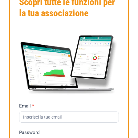
Scopri tutte le funzioni per
la tua associazione
Richiesta
Email
*
Demo
2023
Password