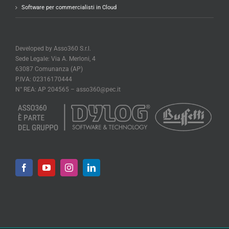
Software per commercialisti in Cloud
Developed by Asso360 S.r.l.
Sede Legale: Via A. Merloni, 4
63087 Comunanza (AP)
P.IVA: 02316170444
N° REA: AP 204565 –
asso360@pec.it