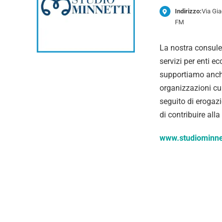
Indirizzo:
Via Gia
FM
La nostra consulen
servizi per enti ec
supportiamo anche 
organizzazioni cul
seguito di erogazio
di contribuire alla
www.studiominnet