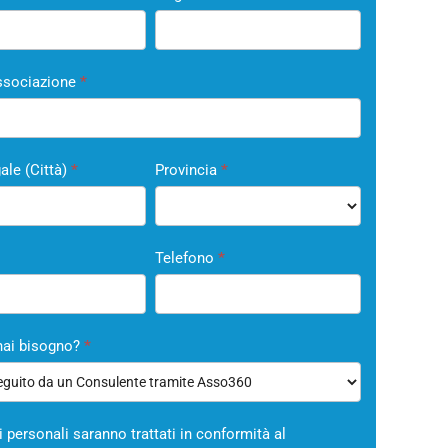
nte
sociazione
*
ale (Città)
*
Provincia
*
Telefono
*
hai bisogno?
*
ti personali saranno trattati in conformità al