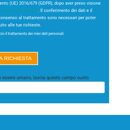
nto (UE) 2016/679 (GDPR), dopo aver preso visione
mativa sulla Privacy
. Il conferimento dei dati e il
 consenso al trattamento sono necessari per poter
ito alle tue richieste.
*
zo il trattamento dei miei dati personali.
IA RICHIESTA
n essere umano, lascia questo campo vuoto.