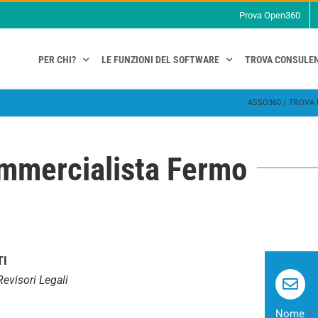
Prova Open360
PER CHI?
LE FUNZIONI DEL SOFTWARE
TROVA CONSULE
ASSO360
/
TROVA 
ommercialista Fermo
TI
evisori Legali
Contatta
Nome
*