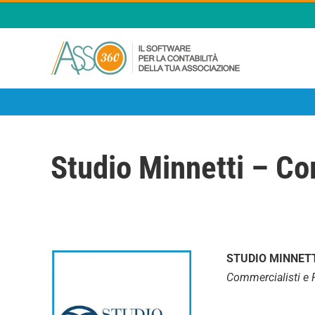
Salta
al
contenuto
Studio Minnetti – C
STUDIO MINNET
Commercialisti e R