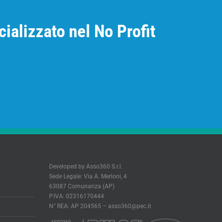
ializzato nel No Profit
Developed by Asso360 S.r.l.
Sede Legale: Via A. Merloni, 4
63087 Comunanza (AP)
P.IVA: 02316170444
N° REA: AP 204565 –
asso360@pec.it