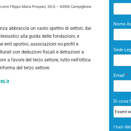
il
como Filippo Maria Prosperi, 33/A – 63900 Campiglione
Consule
Nome As
za abbraccia un vasto spettro di settori, dai
clesiastici alla guida delle fondazioni, e
enti sportivi, associazioni no-profit e
Sede Leg
turali con deduzioni fiscali e detrazioni a
ni a favore del terzo settore, tutto nell’ottica
 riforma del terzo settore.
Email
*
ti.it
Di cosa 
I tuoi da