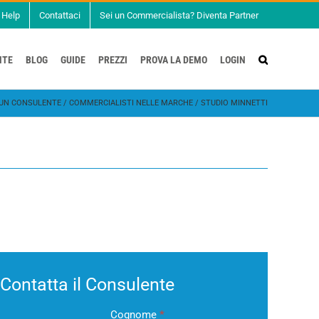
Help
Contattaci
Sei un Commercialista? Diventa Partner
NTE
BLOG
GUIDE
PREZZI
PROVA LA DEMO
LOGIN
UN CONSULENTE
/
COMMERCIALISTI NELLE MARCHE
/
STUDIO MINNETTI
Contatta il Consulente
Cognome
*