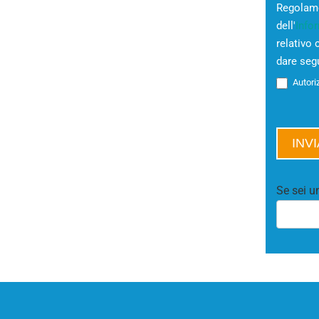
Regolame
dell'
Infor
relativo
dare segu
Autoriz
INV
Se sei u